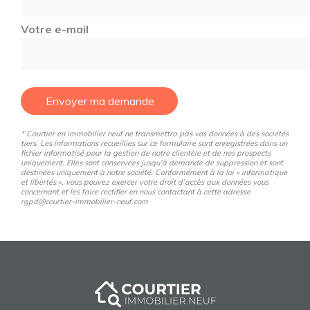
Votre e-mail
Envoyer ma demande
* Courtier en immobilier neuf ne transmettra pas vos données à des sociétés
tiers. Les informations recueillies sur ce formulaire sont enregistrées dans un
fichier informatisé pour la gestion de notre clientèle et de nos prospects
uniquement. Elles sont conservées jusqu’à demande de suppression et sont
destinées uniquement à notre société. Conformément à la loi « informatique
et libertés », vous pouvez exercer votre droit d’accès aux données vous
concernant et les faire rectifier en nous contactant à cette adresse
rgpd@courtier-immobilier-neuf.com