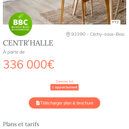
PTZ
93390 - Clichy-sous-Bois
CENTR’HALLE
À partir de
336 000€
Dernier lot
1 appartement
Télécharger plan & brochure
Plans et tarifs