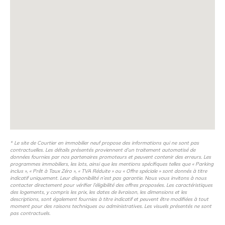
* Le site de Courtier en immobilier neuf propose des informations qui ne sont pas
contractuelles. Les détails présentés proviennent d’un traitement automatisé de
données fournies par nos partenaires promoteurs et peuvent contenir des erreurs. Les
programmes immobiliers, les lots, ainsi que les mentions spécifiques telles que « Parking
inclus », « Prêt à Taux Zéro », « TVA Réduite » ou « Offre spéciale » sont donnés à titre
indicatif uniquement. Leur disponibilité n’est pas garantie. Nous vous invitons à nous
contacter directement pour vérifier l’éligibilité des offres proposées. Les caractéristiques
des logements, y compris les prix, les dates de livraison, les dimensions et les
descriptions, sont également fournies à titre indicatif et peuvent être modifiées à tout
moment pour des raisons techniques ou administratives. Les visuels présentés ne sont
pas contractuels.