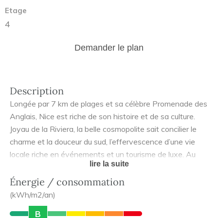
Etage
4
Demander le plan
Description
Longée par 7 km de plages et sa célèbre Promenade des
Anglais, Nice est riche de son histoire et de sa culture.
Joyau de la Riviera, la belle cosmopolite sait concilier le
charme et la douceur du sud, l’effervescence d’une vie
locale riche en événements et un tourisme de luxe. Au
lire la suite
cœur du quartier Riquier, vous n’aurez que quelques pas à
faire pour flâner sur la promenade du front de mer,
Énergie / consommation
découvrir les plus jolies boutiques, savourer un succulent
(kWh/m2/an)
déjeuner en terrasse, prendre un bain de soleil ou,
B
pourquoi pas, embarquer pour la Corse ou la Sardaigne…