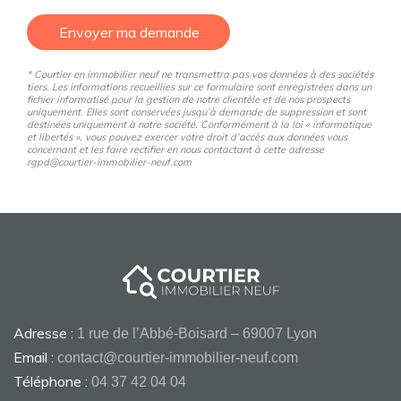
Envoyer ma demande
* Courtier en immobilier neuf ne transmettra pas vos données à des sociétés
tiers. Les informations recueillies sur ce formulaire sont enregistrées dans un
fichier informatisé pour la gestion de notre clientèle et de nos prospects
uniquement. Elles sont conservées jusqu’à demande de suppression et sont
destinées uniquement à notre société. Conformément à la loi « informatique
et libertés », vous pouvez exercer votre droit d’accès aux données vous
concernant et les faire rectifier en nous contactant à cette adresse
rgpd@courtier-immobilier-neuf.com
Adresse :
1 rue de l’Abbé-Boisard – 69007 Lyon
Email :
contact@courtier-immobilier-neuf.com
Téléphone :
04 37 42 04 04