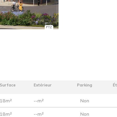
PTZ
Surface
Extérieur
Parking
É
18m²
--m²
Non
18m²
--m²
Non