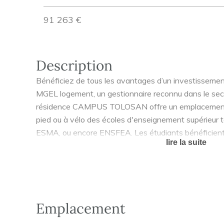
91 263 €
Description
Bénéficiez de tous les avantages d’un investisseme
MGEL logement, un gestionnaire reconnu dans le sec
résidence CAMPUS TOLOSAN offre un emplacement 
pied ou à vélo des écoles d'enseignement supérieur
ESMA, ou encore ENSFEA. Les étudiants bénéficien
lire la suite
rapide au pôle universitaire de Toulouse Rangueil : 2
minutes à vélo. La ville voisine de Labège ajoute à l’a
ses 17 établissements d’enseignement supérieur accu
étudiants. En plus de cette proximité avec les pôl
TOLOSAN permet de profiter des commerces et équipe
Emplacement
La résidence a été conçue autour d’un vaste espace 
d’îlot propice à la détente et au partage. A l’intérieur
-