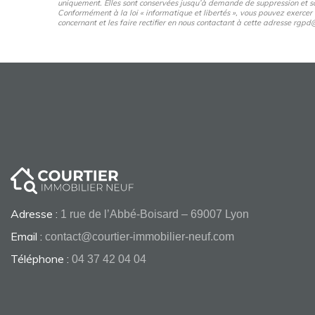
uniquement. Elles sont conservées jusqu’à demande de suppression et so
Conformément à la loi « informatique et libertés », vous pouvez exercer
concernant et les faire rectifier en nous contactant à cette adresse rg
Adresse :
1 rue de l’Abbé-Boisard – 69007 Lyon
Email :
contact@courtier-immobilier-neuf.com
Téléphone :
04 37 42 04 04