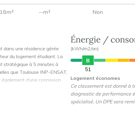
18m²
--m²
Non
Énergie / cons
nt dans une résidence gérée
(kWh/m2/an)
teur du logement étudiant. La
B
stratégique à 5 minutes à
51
 telles que Toulouse INP-ENSAT,
Logement économes
t également d’une connexion
Ce classement est donné à tit
0 minutes en transport ou 16
diagnostic de performance é
ttractivité de la résidence avec
spécialisé. Un DPE sera remi
eillant plus de 4 500
es d’enseignement, CAMPUS
ments de loisirs au quotidien.
paysager pour offrir un cœur
, les espaces de vie sont