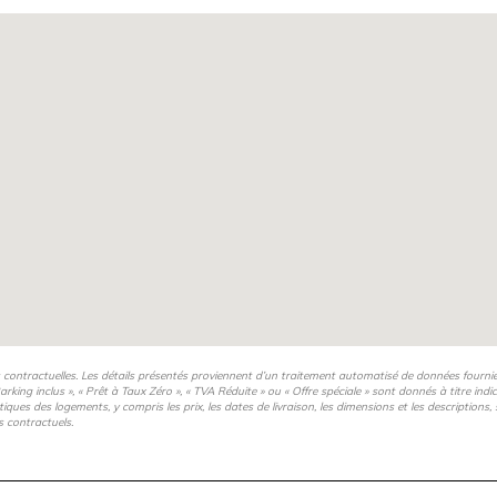
de coworking, salle de sport,
s contractuelles. Les détails présentés proviennent d’un traitement automatisé de données fourni
arking inclus », « Prêt à Taux Zéro », « TVA Réduite » ou « Offre spéciale » sont donnés à titre ind
istiques des logements, y compris les prix, les dates de livraison, les dimensions et les description
s contractuels.