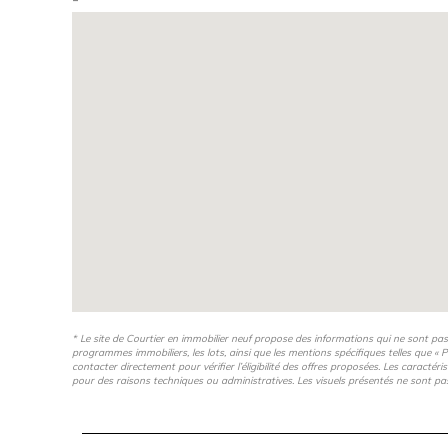
également mis à l’honneur : salle de détente, espace 
cuisine et laverie partagées.
Nom du gestionnaire:
MGEL Logement
* Le site de Courtier en immobilier neuf propose des informations qui ne sont pa
programmes immobiliers, les lots, ainsi que les mentions spécifiques telles que « P
contacter directement pour vérifier l’éligibilité des offres proposées. Les caractér
pour des raisons techniques ou administratives. Les visuels présentés ne sont pa