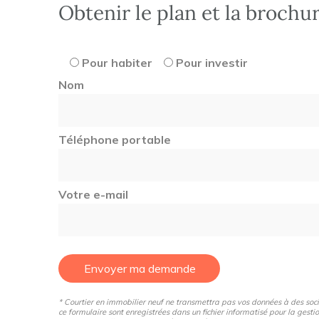
Obtenir le plan et la brochu
Pour habiter
Pour investir
Nom
Téléphone portable
Votre e-mail
Envoyer ma demande
* Courtier en immobilier neuf ne transmettra pas vos données à des sociét
ce formulaire sont enregistrées dans un fichier informatisé pour la gestio