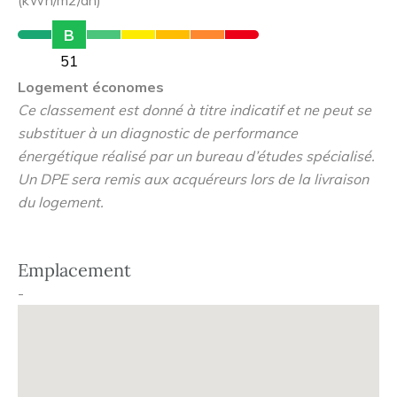
(kWh/m2/an)
B
A proximité directe du télésiège des Perrières et à
51
quelques pas de toutes les commodités (commerces,
Logement économes
restaurants...) sans oublier la navette gratuite au pied
Ce classement est donné à titre indicatif et ne peut se
résidence.
substituer à un diagnostic de performance
énergétique réalisé par un bureau d’études spécialisé.
Possibilité de récupération de la TVA équivalente à 20 %
Un DPE sera remis aux acquéreurs lors de la livraison
du prix d'achat de l'appartement.
du logement.
Emplacement
-