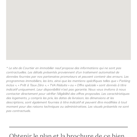
* Le site de Courtier en immobilier neuf propose des informations qui ne sont pas
contractuelles. Les détails présentés proviennent d’un traitement automatisé de
données fournies par nos partenaires promoteurs et peuvent contenir des erreurs. Les
programmes immobiliers, les lots, ainsi que les mentions spécifiques telles que « Parking
inclus », « Prêt à Taux Zéro », « TVA Réduite » ou « Offre spéciale » sont donnés à titre
indicatif uniquement. Leur disponibilité n’est pas garantie. Nous vous invitons à nous
contacter directement pour vérifier l’éligibilité des offres proposées. Les caractéristiques
des logements, y compris les prix, les dates de livraison, les dimensions et les
descriptions, sont également fournies à titre indicatif et peuvent être modifiées à tout
moment pour des raisons techniques ou administratives. Les visuels présentés ne sont
pas contractuels.
Obtenir le plan et la brochure de ce bien