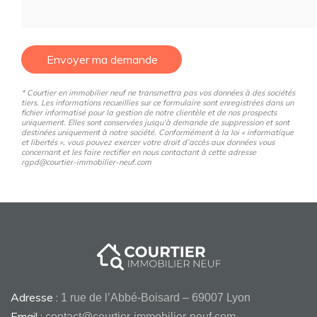
Envoyer ma demande
* Courtier en immobilier neuf ne transmettra pas vos données à des sociétés
tiers. Les informations recueillies sur ce formulaire sont enregistrées dans un
fichier informatisé pour la gestion de notre clientèle et de nos prospects
uniquement. Elles sont conservées jusqu’à demande de suppression et sont
destinées uniquement à notre société. Conformément à la loi « informatique
et libertés », vous pouvez exercer votre droit d’accès aux données vous
concernant et les faire rectifier en nous contactant à cette adresse
rgpd@courtier-immobilier-neuf.com
Adresse :
1 rue de l’Abbé-Boisard – 69007 Lyon
Email :
contact@courtier-immobilier-neuf.com