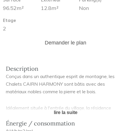
96.52m²
12.8m²
Non
Etage
2
Demander le plan
Description
Conçus dans un authentique esprit de montagne, les
Chalets CAIRN HARMONY sont bâtis avec des
matériaux nobles comme la pierre et le bois.
Idéalement située à l'entrée du village, la résidence
lire la suite
constituée de 3 chalets se trouve au coeur d'un nouveau
Énergie / consommation
quartier en devenir. Des logements du T1 au T5
bénéficient de vues dégagées sur les montagnes.