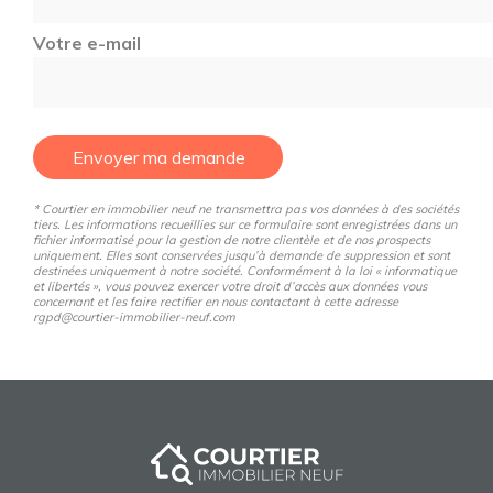
Votre e-mail
Envoyer ma demande
* Courtier en immobilier neuf ne transmettra pas vos données à des sociétés
tiers. Les informations recueillies sur ce formulaire sont enregistrées dans un
fichier informatisé pour la gestion de notre clientèle et de nos prospects
uniquement. Elles sont conservées jusqu’à demande de suppression et sont
destinées uniquement à notre société. Conformément à la loi « informatique
et libertés », vous pouvez exercer votre droit d’accès aux données vous
concernant et les faire rectifier en nous contactant à cette adresse
rgpd@courtier-immobilier-neuf.com