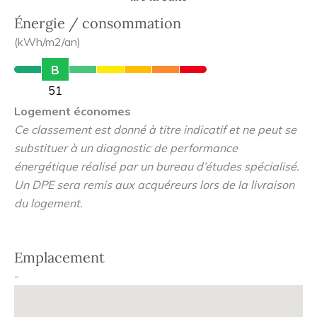
lettres de noblesse à ces logements d'exception à
seulement quelques pas de l'hypercentre historique de
Énergie / consommation
Vannes.
(kWh/m2/an)
B
51
Logement économes
Ce classement est donné à titre indicatif et ne peut se
substituer à un diagnostic de performance
énergétique réalisé par un bureau d’études spécialisé.
Un DPE sera remis aux acquéreurs lors de la livraison
du logement.
Emplacement
-