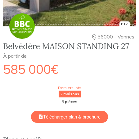
PTZ
56000 - Vannes
Belvédère MAISON STANDING 27
À partir de
585 000€
Derniers lots
2 maisons
5 pièces
Télécharger plan & brochure