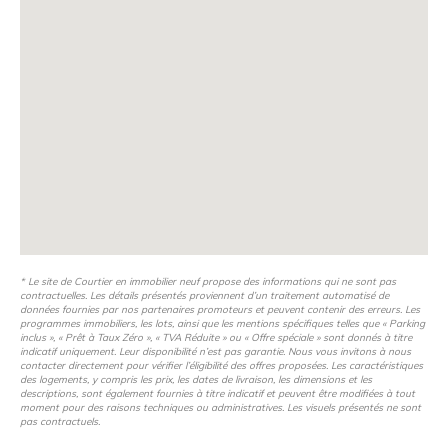
* Le site de Courtier en immobilier neuf propose des informations qui ne sont pas
contractuelles. Les détails présentés proviennent d’un traitement automatisé de
données fournies par nos partenaires promoteurs et peuvent contenir des erreurs. Les
programmes immobiliers, les lots, ainsi que les mentions spécifiques telles que « Parking
inclus », « Prêt à Taux Zéro », « TVA Réduite » ou « Offre spéciale » sont donnés à titre
indicatif uniquement. Leur disponibilité n’est pas garantie. Nous vous invitons à nous
contacter directement pour vérifier l’éligibilité des offres proposées. Les caractéristiques
des logements, y compris les prix, les dates de livraison, les dimensions et les
descriptions, sont également fournies à titre indicatif et peuvent être modifiées à tout
moment pour des raisons techniques ou administratives. Les visuels présentés ne sont
pas contractuels.