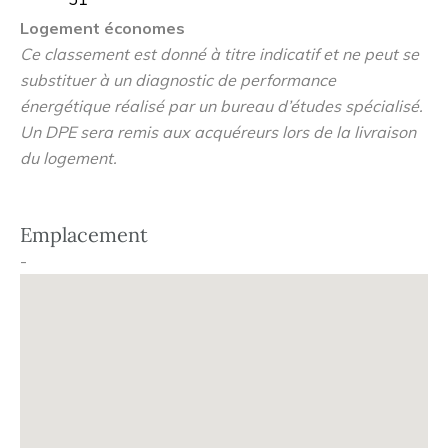
Bresse. À l'abri des regards, vous entrez dans un
Logement économes
véritable jardin. La résidence vous propose de vastes
Ce classement est donné à titre indicatif et ne peut se
appartements neufs 5 pièces agrémentés d'espaces
substituer à un diagnostic de performance
extérieurs idéalement orientés : vastes balcons et
énergétique réalisé par un bureau d’études spécialisé.
terrasses à vivre de 50 à 115 m ! Un produit rare dans un
Un DPE sera remis aux acquéreurs lors de la livraison
quartier de caractère. Primo-accédants, bénéficiez du
du logement.
prêt à 0% pour financer votre résidence principale :
prenez rendez-vous pour obtenir votre simulation de
financement personnalisée ! Contactez-nous dès
Emplacement
maintenant.
-