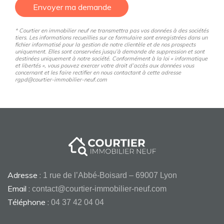
Envoyer ma demande
* Courtier en immobilier neuf ne transmettra pas vos données à des sociétés
tiers. Les informations recueillies sur ce formulaire sont enregistrées dans un
fichier informatisé pour la gestion de notre clientèle et de nos prospects
uniquement. Elles sont conservées jusqu’à demande de suppression et sont
destinées uniquement à notre société. Conformément à la loi « informatique
et libertés », vous pouvez exercer votre droit d’accès aux données vous
concernant et les faire rectifier en nous contactant à cette adresse
rgpd@courtier-immobilier-neuf.com
Adresse :
1 rue de l’Abbé-Boisard – 69007 Lyon
Email :
contact@courtier-immobilier-neuf.com
Téléphone :
04 37 42 04 04