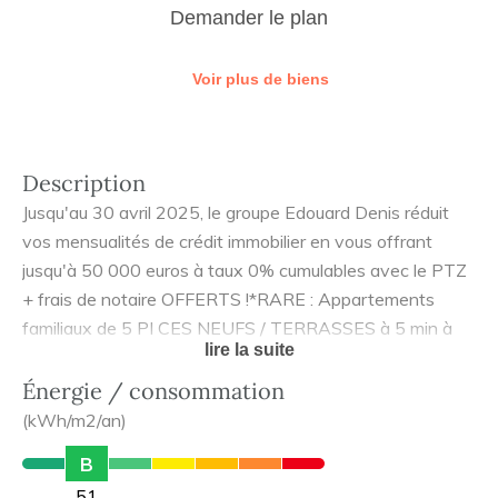
Demander le plan
Voir plus de biens
Description
Jusqu'au 30 avril 2025, le groupe Edouard Denis réduit
vos mensualités de crédit immobilier en vous offrant
jusqu'à 50 000 euros à taux 0% cumulables avec le PTZ
+ frais de notaire OFFERTS !*RARE : Appartements
familiaux de 5 PI CES NEUFS / TERRASSES à 5 min à
lire la suite
pied de la mairie et 15 min de la gare ! TRAVAUX EN
COURS / LIVRAISON RAPIDE. Ne manquez pas
Énergie / consommation
l'opportunité de vivre au sein d'une résidence blottie
(kWh/m2/an)
dans un jardin protégé derrière un grand mur d'enceinte,
B
le tout près du centre-ville commerçant de Bourg-en-
51