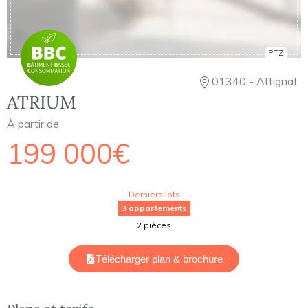
PTZ
01340 - Attignat
ATRIUM
À partir de
199 000€
Derniers lots
3 appartements
2 pièces
Télécharger plan & brochure