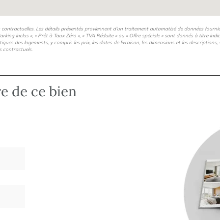
s contractuelles. Les détails présentés proviennent d’un traitement automatisé de données fourni
arking inclus », « Prêt à Taux Zéro », « TVA Réduite » ou « Offre spéciale » sont donnés à titre ind
istiques des logements, y compris les prix, les dates de livraison, les dimensions et les description
s contractuels.
re de ce bien