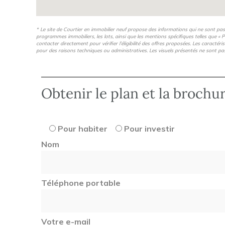
* Le site de Courtier en immobilier neuf propose des informations qui ne sont pa
programmes immobiliers, les lots, ainsi que les mentions spécifiques telles que « P
contacter directement pour vérifier l’éligibilité des offres proposées. Les caractér
pour des raisons techniques ou administratives. Les visuels présentés ne sont pa
Obtenir le plan et la brochu
Pour habiter
Pour investir
Nom
Téléphone portable
Votre e-mail