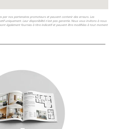
es par nos partenaires promoteurs et peuvent contenir des erreurs. Les
icatif uniquement. Leur disponibilité n’est pas garantie. Nous vous invitons à nous
s, sont également fournies à titre indicatif et peuvent être modifiées à tout moment