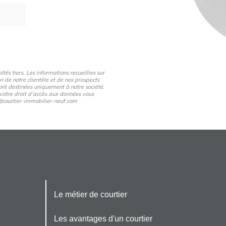
és tiers. Les informations recueillies sur
n de notre clientèle et de nos prospects
nt destinées uniquement à notre société.
 votre droit d’accès aux données vous
pd@courtier-immobilier-neuf.com
Le métier de courtier
Les avantages d'un courtier