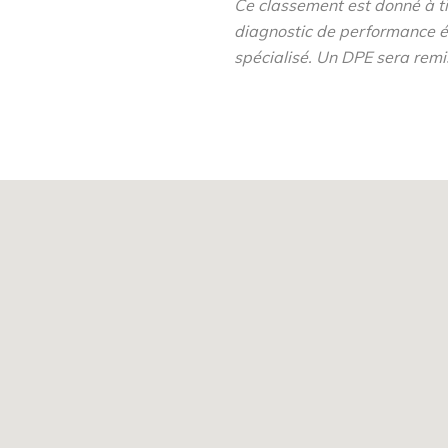
Ce classement est donné à tit
volutif, les appartements
diagnostic de performance é
odes de vie.
spécialisé. Un DPE sera remi