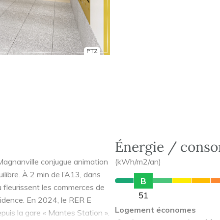
PTZ
Énergie / cons
 Magnanville conjugue animation
(kWh/m2/an)
uilibre. À 2 min de l’A13, dans
B
 fleurissent les commerces de
51
ésidence. En 2024, le RER E
Logement économes
puis la gare « Mantes Station ».