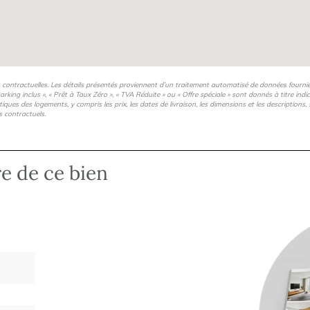
s contractuelles. Les détails présentés proviennent d’un traitement automatisé de données fourni
arking inclus », « Prêt à Taux Zéro », « TVA Réduite » ou « Offre spéciale » sont donnés à titre ind
istiques des logements, y compris les prix, les dates de livraison, les dimensions et les description
s contractuels.
re de ce bien