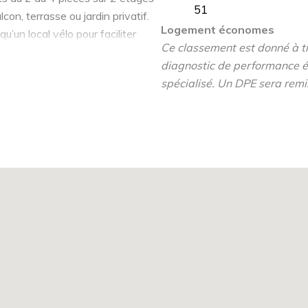
51
con, terrasse ou jardin privatif.
Logement économes
’un local vélo pour faciliter
Ce classement est donné à tit
diagnostic de performance é
spécialisé. Un DPE sera remi
mité de la résidence, des
de loisirs dans un rayon de 10
ales zones d’emplois de la