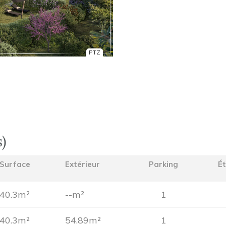
PTZ
s)
Surface
Extérieur
Parking
É
40.3m²
--m²
1
40.3m²
54.89m²
1