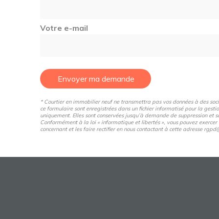
Votre e-mail
Envoyer ma demande
* Courtier en immobilier neuf ne transmettra pas vos données à des sociét
ce formulaire sont enregistrées dans un fichier informatisé pour la gestio
uniquement. Elles sont conservées jusqu’à demande de suppression et so
Conformément à la loi « informatique et libertés », vous pouvez exercer
concernant et les faire rectifier en nous contactant à cette adresse rg