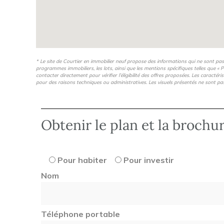
* Le site de Courtier en immobilier neuf propose des informations qui ne sont pa
programmes immobiliers, les lots, ainsi que les mentions spécifiques telles que « P
contacter directement pour vérifier l’éligibilité des offres proposées. Les caractér
pour des raisons techniques ou administratives. Les visuels présentés ne sont pa
Obtenir le plan et la brochu
Pour habiter
Pour investir
Nom
Téléphone portable