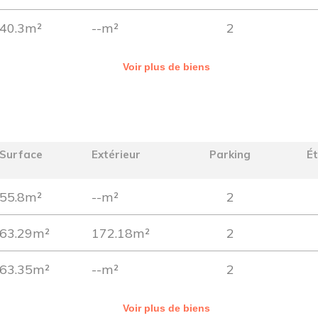
40.3m²
--m²
2
Voir plus de biens
)
Surface
Extérieur
Parking
É
55.8m²
--m²
2
63.29m²
172.18m²
2
63.35m²
--m²
2
Voir plus de biens