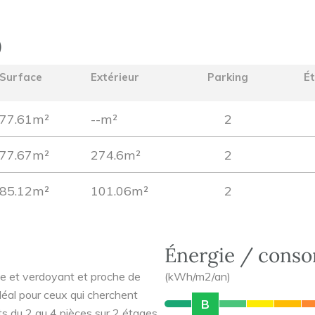
)
Surface
Extérieur
Parking
É
77.61m²
--m²
2
77.67m²
274.6m²
2
85.12m²
101.06m²
2
Énergie / cons
me et verdoyant et proche de
(kWh/m2/an)
idéal pour ceux qui cherchent
B
s du 2 au 4 pièces sur 2 étages