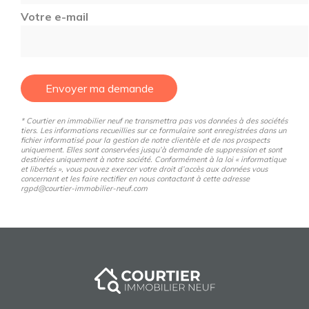
Votre e-mail
Envoyer ma demande
* Courtier en immobilier neuf ne transmettra pas vos données à des sociétés
tiers. Les informations recueillies sur ce formulaire sont enregistrées dans un
fichier informatisé pour la gestion de notre clientèle et de nos prospects
uniquement. Elles sont conservées jusqu’à demande de suppression et sont
destinées uniquement à notre société. Conformément à la loi « informatique
et libertés », vous pouvez exercer votre droit d’accès aux données vous
concernant et les faire rectifier en nous contactant à cette adresse
rgpd@courtier-immobilier-neuf.com