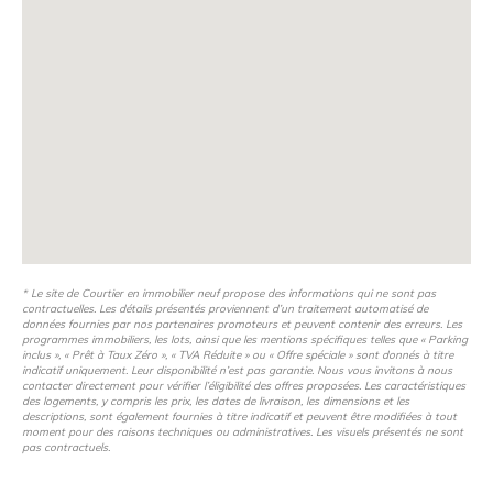
* Le site de Courtier en immobilier neuf propose des informations qui ne sont pas
contractuelles. Les détails présentés proviennent d’un traitement automatisé de
données fournies par nos partenaires promoteurs et peuvent contenir des erreurs. Les
programmes immobiliers, les lots, ainsi que les mentions spécifiques telles que « Parking
inclus », « Prêt à Taux Zéro », « TVA Réduite » ou « Offre spéciale » sont donnés à titre
indicatif uniquement. Leur disponibilité n’est pas garantie. Nous vous invitons à nous
contacter directement pour vérifier l’éligibilité des offres proposées. Les caractéristiques
des logements, y compris les prix, les dates de livraison, les dimensions et les
descriptions, sont également fournies à titre indicatif et peuvent être modifiées à tout
moment pour des raisons techniques ou administratives. Les visuels présentés ne sont
pas contractuels.