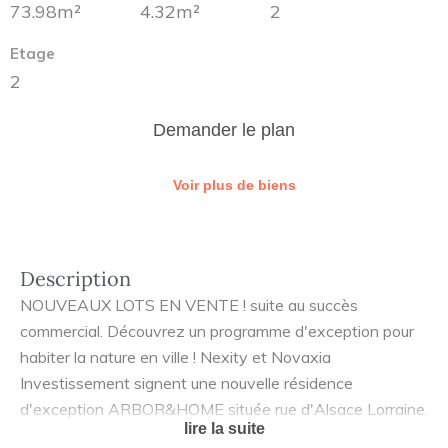
73.98m²
4.32m²
2
Etage
2
Demander le plan
Voir plus de biens
Description
NOUVEAUX LOTS EN VENTE ! suite au succès
commercial. Découvrez un programme d'exception pour
habiter la nature en ville ! Nexity et Novaxia
Investissement signent une nouvelle résidence
d'exception ARBOR&HOME située rue d'Alsace Lorraine.
lire la suite
Ce véritable écrin de verdure à l'architecture élégante,