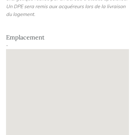
charges.
Un DPE sera remis aux acquéreurs lors de la livraison
du logement.
Type de chauffage : Individuel Type d'énergie de
chauffage : Électrique Présence de l'ascenseur : Non
Emplacement
Charges de copropriété : 20€/mois Taxe foncière :
700€/an
-