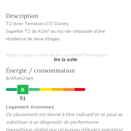
Description
T2 avec Terrasse LCD Disney
Superbe T2 de 42m² au rez-de-chaussée d'une
résidence de deux étages.
Idéal location courte durée, proximité Disneyland.
lire la suite
Énergie / consommation
L'appartement dispose d'un box et d'une grande
(kWh/m2/an)
terrasse.
B
prix nuitée entre 110€ et 150€ en fonction de la saison.
51
Logement économes
Taux de remplissage moyen lissé sur l'année 80%.
Ce classement est donné à titre indicatif et ne peut se
substituer à un diagnostic de performance
Bon DPE(D), chauffage électrique individuel, faibles
énergétique réalisé par un bureau d’études spécialisé.