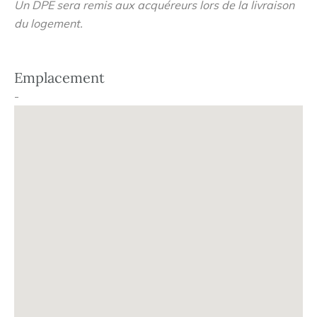
Un DPE sera remis aux acquéreurs lors de la livraison
Commerces à proximité immédiate
du logement.
Entrée avec cuisine, une salle d'eau avec WC et une
pièce à vivre.
Traversant EST / Ouest et bénéficie d'une belle
Emplacement
luminosité tout au long de la journée.
-
Type de chauffage : Individuel Type d'énergie de
chauffage : Électrique Présence de l'ascenseur : Non
Charges de copropriété : 68€/mois Taxe foncière :
450€/an