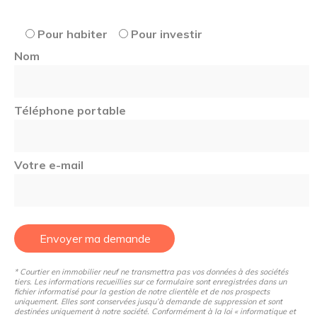
Pour habiter
Pour investir
Marché locatif dynamique sur le secteur pour les étudiants
ou jeunes actifs
Nom
Type de chauffage : Individuel Type d'énergie de chauffage
Téléphone portable
: Électrique Présence de l'ascenseur : Non Charges de
copropriété : 21€/mois Taxe foncière : 260€/an
Votre e-mail
Envoyer ma demande
* Courtier en immobilier neuf ne transmettra pas vos données à des sociétés
tiers. Les informations recueillies sur ce formulaire sont enregistrées dans un
fichier informatisé pour la gestion de notre clientèle et de nos prospects
uniquement. Elles sont conservées jusqu’à demande de suppression et sont
destinées uniquement à notre société. Conformément à la loi « informatique et