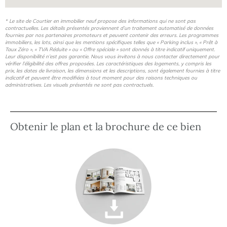
Chauffage et eau chaude individuels électriques
* Le site de Courtier en immobilier neuf propose des informations qui ne sont pas
contractuelles. Les détails présentés proviennent d’un traitement automatisé de données
fournies par nos partenaires promoteurs et peuvent contenir des erreurs. Les programmes
Double vitrage
immobiliers, les lots, ainsi que les mentions spécifiques telles que « Parking inclus », « Prêt à
Taux Zéro », « TVA Réduite » ou « Offre spéciale » sont donnés à titre indicatif uniquement.
Leur disponibilité n’est pas garantie. Nous vous invitons à nous contacter directement pour
vérifier l’éligibilité des offres proposées. Les caractéristiques des logements, y compris les
Aucune procédure ou travaux de copropriété prévus
prix, les dates de livraison, les dimensions et les descriptions, sont également fournies à titre
indicatif et peuvent être modifiées à tout moment pour des raisons techniques ou
administratives. Les visuels présentés ne sont pas contractuels.
Atouts pour l’investissement locatif
Obtenir le plan et la brochure de ce bien
Localisation stratégique : à proximité immédiate des
commerces, des transports, et du quartier des Capucins, en
pleine dynamique urbaine
Copropriété à taille humaine, charges maîtrisées
Faible surface = rentabilité potentiellement élevée en
location meublée