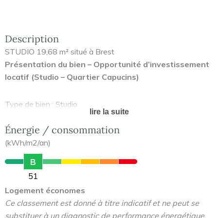
Description
STUDIO 19,68 m² situé à Brest
Présentation du bien – Opportunité d’investissement
locatif (Studio – Quartier Capucins)
Type de bien : Studio
lire la suite
Surface : 19,68 m²
Énergie / consommation
Étage : 3e / 4
Chauffage : Individuel électrique
(kWh/m2/an)
DPE : F (453 kWh/m²/an)
B
GES : C (14 kgCO₂/m²/an)
51
Exclusivité ORPI
Logement économes
Ce classement est donné à titre indicatif et ne peut se
Description du bien
substituer à un diagnostic de performance énergétique