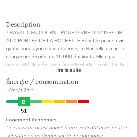
Description
TRAVAUX EN COURS - POUR VIVRE OU INVESTIR
AUX PORTES DE LA ROCHELLE Réputée pour sa vie
quotidienne dynamique et dense, La Rochelle accueille
chaque année près de 15 000 étudiants. Elle a par
ailleurs été classée "première ville étudiante où il fait bon
lire la suite
étudier" ! A quelques minutes en vélo ou en transports en
commun du coeur de La Rochelle, Apogée-Céleste se
Énergie / consommation
dessine entre le centre-ville d'Aytré et ses plages. Les
(kWh/m2/an)
appartements, du studio au 3 pièces, ont été conçus pour
B
offrir à leurs résidents un cadre de vie privilégié.
51
Contactez votre conseiller dédié dès aujourd'hui pour
Logement économes
échanger sur votre projet d'investissement en LMNP
Ce classement est donné à titre indicatif et ne peut se
aussi bien pour de la location saisonnière ou à l'année
substituer à un diagnostic de performance
avec un locataire étudiant.