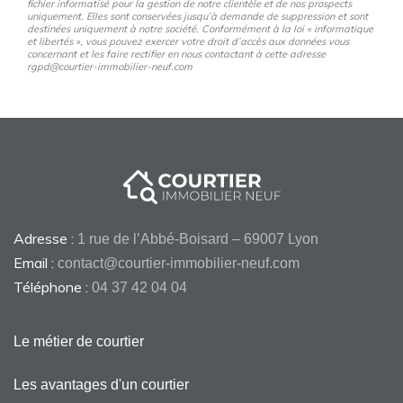
fichier informatisé pour la gestion de notre clientèle et de nos prospects
uniquement. Elles sont conservées jusqu’à demande de suppression et sont
destinées uniquement à notre société. Conformément à la loi « informatique
et libertés », vous pouvez exercer votre droit d’accès aux données vous
concernant et les faire rectifier en nous contactant à cette adresse
rgpd@courtier-immobilier-neuf.com
Adresse :
1 rue de l’Abbé-Boisard – 69007 Lyon
Email :
contact@courtier-immobilier-neuf.com
Téléphone :
04 37 42 04 04
Le métier de courtier
Les avantages d'un courtier