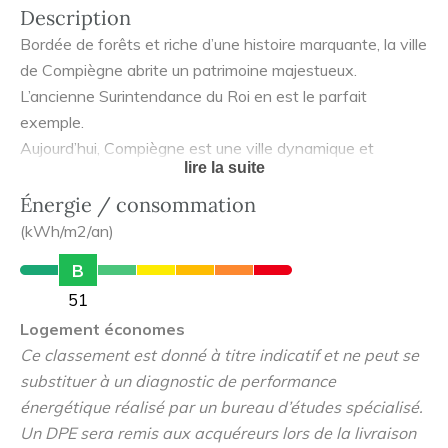
Description
Bordée de forêts et riche d’une histoire marquante, la ville
de Compiègne abrite un patrimoine majestueux.
L’ancienne Surintendance du Roi en est le parfait
exemple.
Aujourd’hui, Compiègne est une ville dynamique et
lire la suite
attirante pour les familles désireuses de rester proche de
Paris, tout en profitant d’un cadre de vie exceptionnel.
Énergie / consommation
(kWh/m2/an)
L'Ancienne Surintendance du Roi propose 86
B
appartements du T1 au T4 duplex.
51
Logement économes
Ce classement est donné à titre indicatif et ne peut se
substituer à un diagnostic de performance
énergétique réalisé par un bureau d’études spécialisé.
Un DPE sera remis aux acquéreurs lors de la livraison