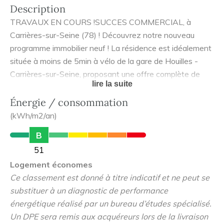
Description
TRAVAUX EN COURS !SUCCES COMMERCIAL, à
Carrières-sur-Seine (78) ! Découvrez notre nouveau
programme immobilier neuf ! La résidence est idéalement
située à moins de 5min à vélo de la gare de Houilles -
Carrières-sur-Seine, proposant une offre complète de
lire la suite
transports en commun (Ligne J, L et RER A). Vous
pourrez rejoindre Paris La Défense en moins de 10min et
Énergie / consommation
Paris Saint-Lazare en moins de 15min. Découvrez des
(kWh/m2/an)
appartements neufs du 2 au 5 pièces dotés de beaux
B
espaces extérieurs (terrasses, balcons, loggias et jardins
51
privatifs) dans un quartier dynamique où vous
Logement économes
retrouverez commerces, écoles, et bien plus encore, pour
Ce classement est donné à titre indicatif et ne peut se
un quotidien facilité et confortable. Profitez des
substituer à un diagnostic de performance
avantages de la TVA réduite à 5,5% pour habiter et du
énergétique réalisé par un bureau d’études spécialisé.
dispositif PINEL pour investir. Renseignez-vous dès
Un DPE sera remis aux acquéreurs lors de la livraison
maintenant pour plus d'informations.