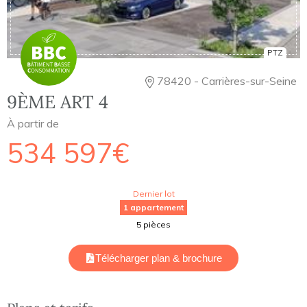
PTZ
78420 - Carrières-sur-Seine
9ÈME ART 4
À partir de
534 597€
Dernier lot
1 appartement
5 pièces
Télécharger plan & brochure