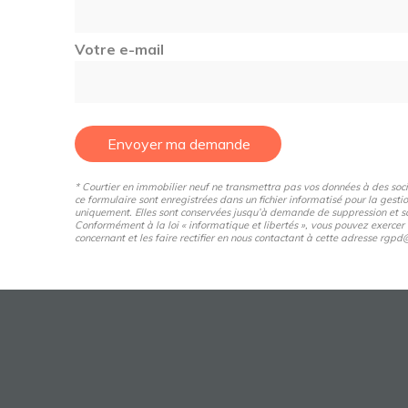
Votre e-mail
Envoyer ma demande
* Courtier en immobilier neuf ne transmettra pas vos données à des sociét
ce formulaire sont enregistrées dans un fichier informatisé pour la gestio
uniquement. Elles sont conservées jusqu’à demande de suppression et so
Conformément à la loi « informatique et libertés », vous pouvez exercer
concernant et les faire rectifier en nous contactant à cette adresse rg