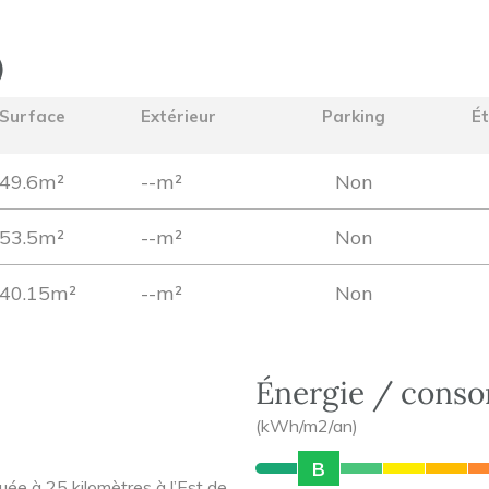
)
Surface
Extérieur
Parking
É
49.6m²
--m²
Non
53.5m²
--m²
Non
40.15m²
--m²
Non
Énergie / cons
(kWh/m2/an)
B
uée à 25 kilomètres à l’Est de