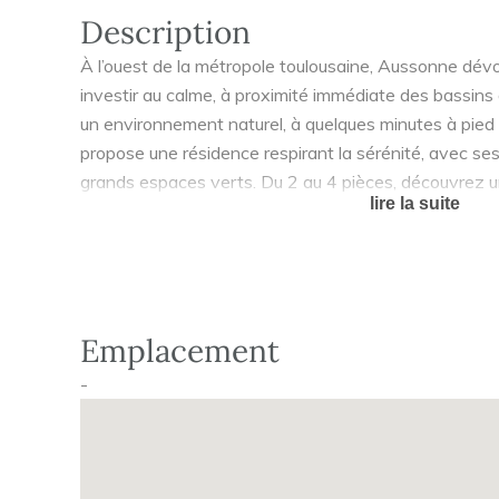
Description
À l’ouest de la métropole toulousaine, Aussonne dévoi
investir au calme, à proximité immédiate des bassins
un environnement naturel, à quelques minutes à pied 
propose une résidence respirant la sérénité, avec ses
grands espaces verts. Du 2 au 4 pièces, découvrez 
lire la suite
aux surfaces généreuses et soigneusement agencées
agréable espace extérieur, balcon, terrasse ou jardin p
Emplacement
-