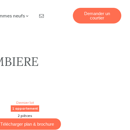
Demander un
mmes neufs
courtier
MBIERE
Dernier lot
1 appartement
2 pièces
Télécharger plan & brochure