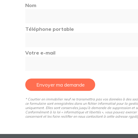
Nom
Téléphone portable
Votre e-mail
Envoyer ma demande
* Courtier en immobilier neuf ne transmettra pas vos données à des sociét
ce formulaire sont enregistrées dans un fichier informatisé pour la gestio
uniquement. Elles sont conservées jusqu’à demande de suppression et so
Conformément à la loi « informatique et libertés », vous pouvez exercer
concernant et les faire rectifier en nous contactant à cette adresse rg