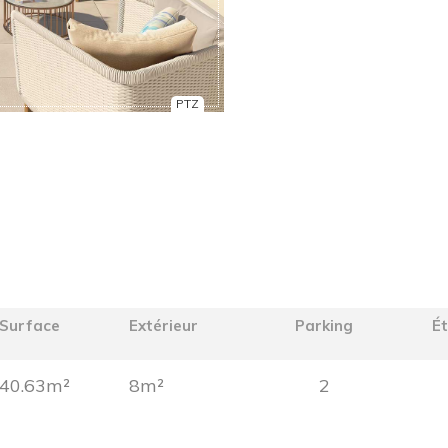
PTZ
Surface
Extérieur
Parking
É
40.63m²
8m²
2