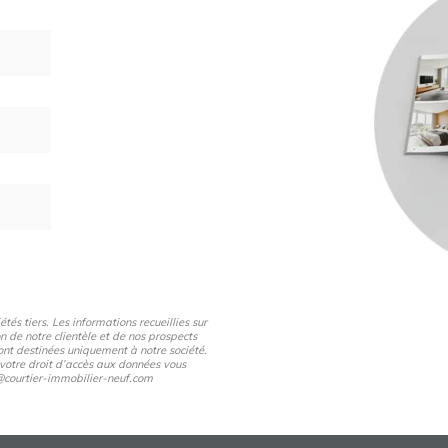
és tiers. Les informations recueillies sur
n de notre clientèle et de nos prospects
nt destinées uniquement à notre société.
 votre droit d’accès aux données vous
pd@courtier-immobilier-neuf.com