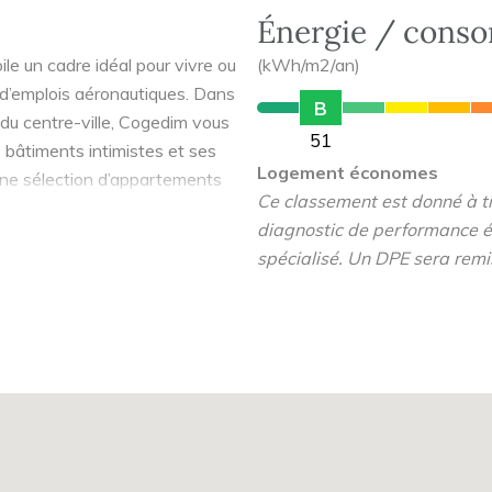
Énergie / cons
le un cadre idéal pour vivre ou
(kWh/m2/an)
 d’emplois aéronautiques. Dans
B
du centre-ville, Cogedim vous
51
 bâtiments intimistes et ses
Logement économes
une sélection d’appartements
Ce classement est donné à tit
, toutes prolongées par un
diagnostic de performance é
rivatif.
spécialisé. Un DPE sera remi