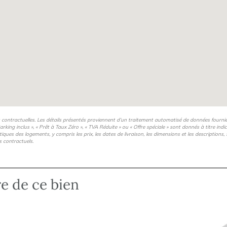
s contractuelles. Les détails présentés proviennent d’un traitement automatisé de données fourni
arking inclus », « Prêt à Taux Zéro », « TVA Réduite » ou « Offre spéciale » sont donnés à titre ind
istiques des logements, y compris les prix, les dates de livraison, les dimensions et les description
s contractuels.
re de ce bien